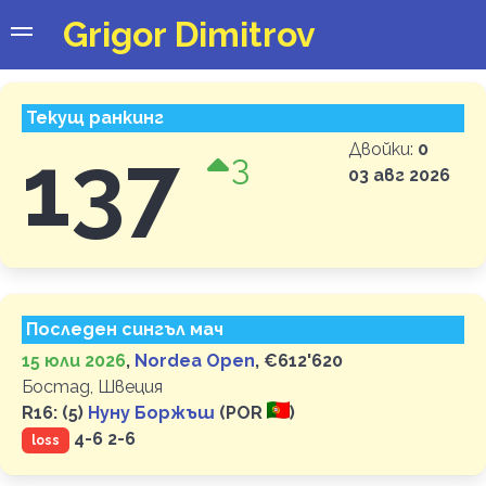
Grigor Dimitrov
Текущ ранкинг
137
Двойки:
0
3
03 авг 2026
Последен сингъл мач
15 юли 2026
,
Nordea Open
, €612'620
Бостад, Швеция
R16: (5)
Нуну Боржъш
(POR
)
4-6 2-6
loss