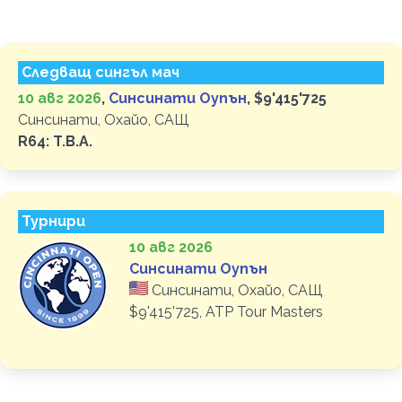
Следващ сингъл мач
10 авг 2026
,
Синсинати Оупън
, $9'415'725
Синсинати, Охайо, САЩ
R64: T.B.A.
Турнири
10 авг 2026
Синсинати Оупън
Синсинати, Охайо, САЩ
$9'415'725, ATP Tour Masters