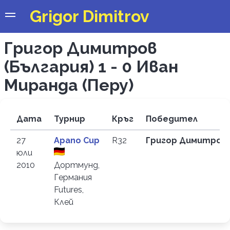
Grigor Dimitrov
Григор Димитров
(България) 1 - 0 Иван
Миранда (Перу)
Дата
Турнир
Кръг
Победител
27
Apano Cup
R32
Григор Димитров 
юли
2010
Дортмунд,
Германия
Futures,
Клей