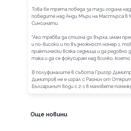
Това бе трета победа за тази година на
победите над Анди Мъри на Мастърса в М
Синсинати.
"Ако трябва да стигна до върха, имам предв
и по-високо и по възможност номер 1, тов
практически всяка седмица и да редовно д
така и да се фокусирам над всичко, което 
В полуфиналите в събота Григор Димитр
Димитров не е играл с Раонич от Открит
Българинът води с 2-1 в мачовете помежду
Още новини