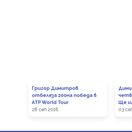
Григор Димитров
Дими
отбеляза 200на победа в
четв
ATP World Tour
Ще и
28 сеп 2016
03 се