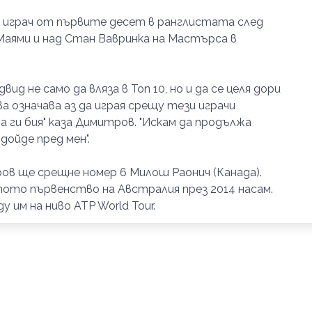
д играч от първите десет в ранглистата след
аями и над Стан Вавринка на Мастърса в
ид не само да вляза в Топ 10, но и да се целя дори
а означава аз да играя срещу тези играчи
а ги бия" каза Димитров. "Искам да продължа
дойде пред мен".
ов ще срещне номер 6 Милош Раонич (Канада).
ото първенство на Австралия през 2014 насам.
 им на ниво ATP World Tour.