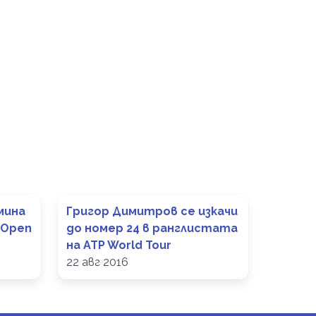
мина
Григор Димитров се изкачи
 Open
до номер 24 в ранглистата
на ATP World Tour
22 авг 2016