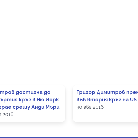
тров достигна до
Григор Димитров пре
ъртия кръг в Ню Йорк.
във втория кръг на US
грае срещу Анди Мъри
30 авг 2016
п 2016