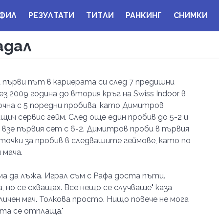
ФИЛ
РЕЗУЛТАТИ
ТИТЛИ
РАНКИНГ
СНИМКИ
адал
 първи път в кариерата си след 7 предишни
 2009 година до втория кръг на Swiss Indoor в
очна с 5 поредни пробива, като Димитров
щич сервис гейм. След още един пробив до 5-2 и
 взе първия сет с 6-2. Димитров проби в първия
 точки за пробив в следвашите геймове, като по
 мача.
ма да лъжа. Играл съм с Рафа доста пъти.
 но се схващах. Все нещо се случваше" каза
ичен мач. Толкова просто. Нищо повече не мога
ота се отплаща."