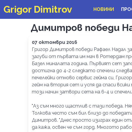
Grigor Dimitrov
НОВИНИ
ПРО
Димитров победи Н
07 октомври 2016
Григор Димитров победи Рафаел Надал за
загуби от първата им мач в Ротердам през
Базел миналата година. Първият сет зап
достигна до 4-2 следкато спечели следва
печелейки отново сервис гейма си, Григор
гейм на втория сет и успя да спаси всики
този начин затвори сета на 6-4 и спечели
"Аз съм много щастлив с тази победа. Ня
Толкова често съм бил близо до победата,
Димитров. "Днес просто изиграх един отл
да кажа, освен че съм горд. Многото раб