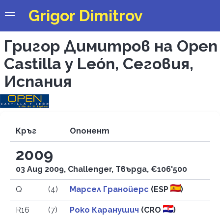
Grigor Dimitrov
Григор Димитров на Open
Castilla y León, Сеговия,
Испания
Кръг
Опонент
2009
03 Aug 2009, Challenger, Твърда, €106'500
Q
(4)
Марсел Гранойерс
(ESP
)
R16
(7)
Роко Каранушич
(CRO
)