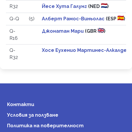
R32
Йесе Хута Галунг
(NED
)
Q-Q
(5)
Алберт Рамос-Виньолас
(ESP
)
Q-
Джонатан Мари
(GBR
)
R16
Q-
Хосе Еухенио Мартинес-Алкалде
(
R32
Контакти
Условия за ползване
Политика на поверителност