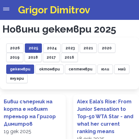
Grigor Dimitrov
Новини декември 2025
2026
2025
2024
2023
2021
2020
2019
2018
2017
2016
декември
октомври
септември
юли
май
януари
Бивш съперник на
Alex Eala’s Rise: From
корта е новият
Junior Sensation to
треньор на Григор
Top-50 WTA Star - and
Димитров
what her current
19 дек 2025
ranking means
18 дек 2025