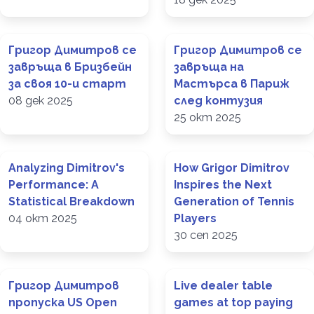
Григор Димитров се
Григор Димитров се
завръща в Бризбейн
завръща на
за своя 10-и старт
Мастърса в Париж
08 дек 2025
след контузия
25 окт 2025
Analyzing Dimitrov's
How Grigor Dimitrov
Performance: A
Inspires the Next
Statistical Breakdown
Generation of Tennis
04 окт 2025
Players
30 сеп 2025
Григор Димитров
Live dealer table
пропуска US Open
games at top paying