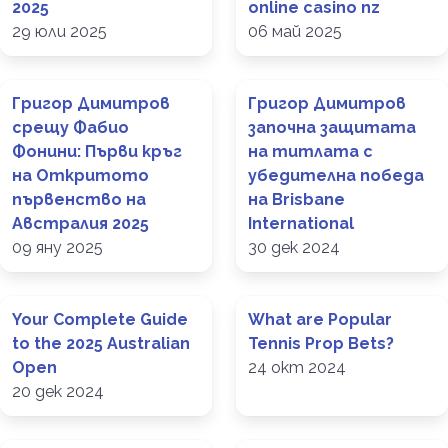
2025
online casino nz
29 юли 2025
06 май 2025
Григор Димитров
Григор Димитров
срещу Фабио
започна защитата
Фонини: Първи кръг
на титлата с
на Откритото
убедителна победа
първенство на
на Brisbane
Австралия 2025
International
09 яну 2025
30 дек 2024
Your Complete Guide
What are Popular
to the 2025 Australian
Tennis Prop Bets?
Open
24 окт 2024
20 дек 2024